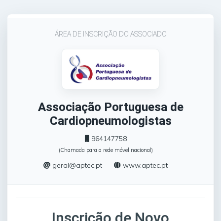
ÁREA DE INSCRIÇÃO DO ASSOCIADO
Associação Portuguesa de
Cardiopneumologistas
964147758
(Chamada para a rede móvel nacional)
geral@aptec.pt
www.aptec.pt
Inscrição de Novo